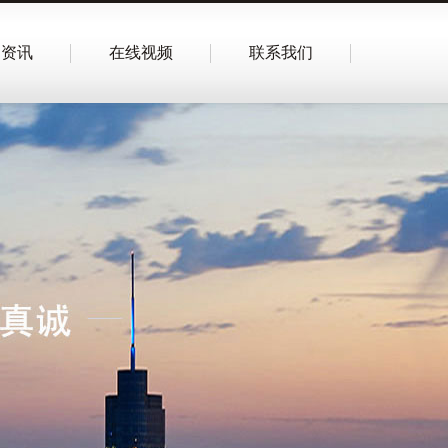
闻资讯
在线视频
联系我们