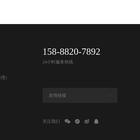
158-8820-7892
24小时服务热线
经理）
百度
友情链接
关注我们