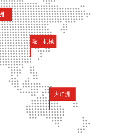
洲
瑞一机械
大洋洲