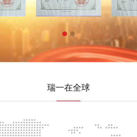
瑞一在全球