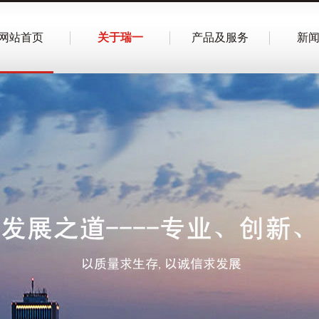
网站首页
关于瑞一
产品及服务
新