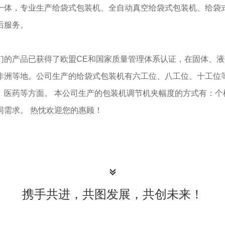
一体，专业生产给袋式包装机、全自动真空给袋式包装机、给袋
后服务。
们的产品已获得了欧盟CE和国家质量管理体系认证，在固体、
非洲等地。公司生产的给袋式包装机有六工位、八工位、十工位
、医药等方面。 本公司生产的包装机调节机夹幅度的方式有：个
同需求。 热忱欢迎您的惠顾！
携手共进，共图发展，共创未来！