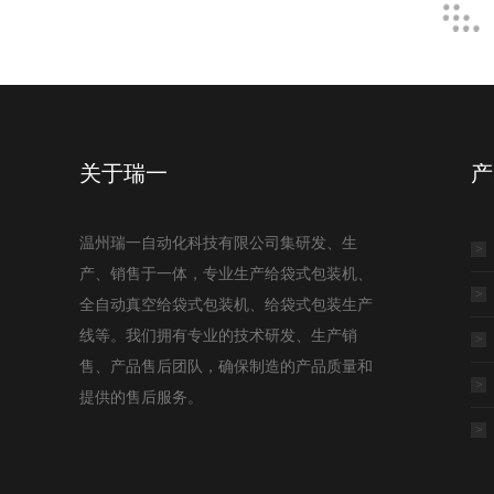
关于瑞一
产
温州瑞一自动化科技有限公司集研发、生
>
产、销售于一体，专业生产给袋式包装机、
>
全自动真空给袋式包装机、给袋式包装生产
线等。我们拥有专业的技术研发、生产销
>
售、产品售后团队，确保制造的产品质量和
>
提供的售后服务。
>